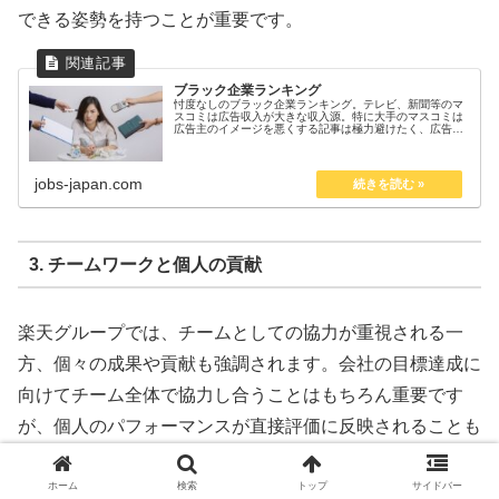
できる姿勢を持つことが重要です。
ブラック企業ランキング
忖度なしのブラック企業ランキング。テレビ、新聞等のマ
スコミは広告収入が大きな収入源。特に大手のマスコミは
広告主のイメージを悪くする記事は極力避けたく、広告主
を忖度した内容になりがち。 ということで、大手企業や有
名企業がブラック企業だという情...
jobs-japan.com
3.
チームワークと個人の貢献
楽天グループでは、チームとしての協力が重視される一
方、個々の成果や貢献も強調されます。会社の目標達成に
向けてチーム全体で協力し合うことはもちろん重要です
が、個人のパフォーマンスが直接評価に反映されることも
少なくありません。特に成果主義が強いため、自分自身の
努力や結果がしっかりと評価されます。
ホーム
検索
トップ
サイドバー