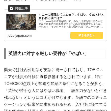
ソニーに転職して大丈夫？：やばい、やめとけと
言われる理由は？
ソニー――その名前を聞いて、あなたは何を思い浮かべま
すか？最新の技術革新やグローバルな影響力でしょうか。
それとも、インターネット上で囁かれる「ソニーやばい」
「ソニーやめとけ」といった口コミが頭をよぎりますか？
転職を考える中で、このようなネガ...
jobs-japan.com
英語力に対する厳しい要件が「やばい」
楽天では社内公用語が英語に統一されており、TOEICス
コアが社員の評価に直接影響するとされています。特に
TOEIC800点以上が昇進や昇給の条件になることが多く、
「英語が苦手な人にはやばい職場」「語学力がないと生き
残れない」という口コミが目立ちます。英語でのコミュニ
ケーションが日常的に求められるため、入社後に慌てて英