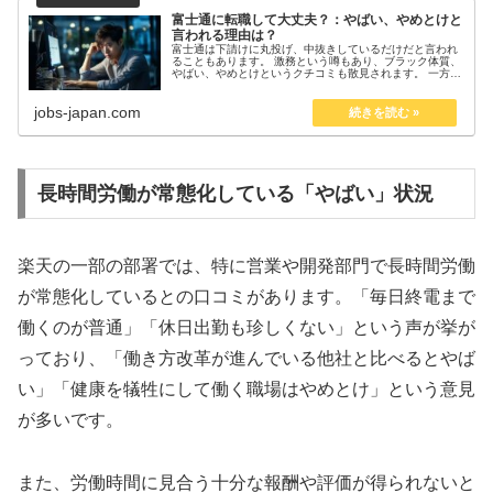
富士通に転職して大丈夫？：やばい、やめとけと
言われる理由は？
富士通は下請けに丸投げ、中抜きしているだけだと言われ
ることもあります。 激務という噂もあり、ブラック体質、
やばい、やめとけというクチコミも散見されます。 一方
で、大企業であるため高年収、福利厚生等もしっかりして
おり入社難易度が高いのも事実で...
jobs-japan.com
長時間労働が常態化している「やばい」状況
楽天の一部の部署では、特に営業や開発部門で長時間労働
が常態化しているとの口コミがあります。「毎日終電まで
働くのが普通」「休日出勤も珍しくない」という声が挙が
っており、「働き方改革が進んでいる他社と比べるとやば
い」「健康を犠牲にして働く職場はやめとけ」という意見
が多いです。
また、労働時間に見合う十分な報酬や評価が得られないと