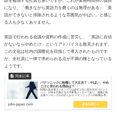
語を勉強する社員も多いですが、これが業務時間外の負担
になり、「働きながら英語力を磨くのは無理がある」「英
語ができないと排除されるような雰囲気がやばい」と感じ
る人も少なくありません。
英語で行われる会議や資料の作成に苦労し、「英語に自信
がないならやめとけ」というアドバイスも散見されます。
この文化は社内の国際化を目指して導入されたものです
が、全社員に一律で求められる点が不満の種となっている
ようです。
パナソニックに転職して大丈夫？：やばい、やめ
とけと言われる理由は？
転職人気企業ランキングでは必ず上位に顔を出すパナソニ
ック。日本を代表する大手家電メーカーであり、就職人気
企業ランキングが示すとおり パナソニックへの転職を考え
てネットで検索すると、以下のような「パナソニックやば
い」や「パナソニックやめとけ」...
jobs-japan.com