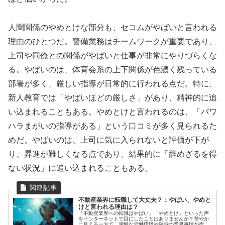
人間関係のやめとけな部分も、セコムがやばいと言われる
理由のひとつだ。警備業務はチームワークが重要であり、
上司や同僚との関係がやばいと仕事が非常にやりづらくな
る。やばいのは、体育会系の上下関係が色濃く残っている
部署が多く、厳しい指導が日常的に行われる点だ。特に、
新人教育では「やばいほどの厳しさ」があり、精神的に追
い込まれることもある。やめとけと言われるのは、「パワ
ハラまがいの指導がある」という口コミが多く見られるた
めだ。やばいのは、上司に気に入られないと評価が下が
り、昇進が難しくなる点であり、結果的に「辞めざるを得
ない状況」に追い込まれることもある。
不動産業界に転職して大丈夫？：やばい、やめと
けと言われる理由は？
「不動産業界への転職はやばい」「やめとけ」といった声
をインターネットで目にしたことはありませんか？華やか
に見える一方で、過酷な労働環境や独特の業界事情が指摘