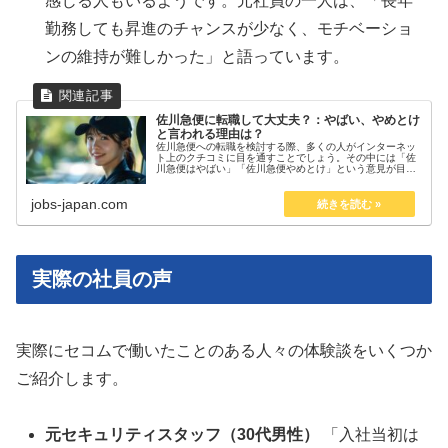
感じる人もいるようです。元社員の一人は、「長年
勤務しても昇進のチャンスが少なく、モチベーショ
ンの維持が難しかった」と語っています。
佐川急便に転職して大丈夫？：やばい、やめとけ
と言われる理由は？
佐川急便への転職を検討する際、多くの人がインターネッ
ト上のクチコミに目を通すことでしょう。その中には「佐
川急便はやばい」「佐川急便やめとけ」という意見が目立
ち、不安を感じる方も少なくありません。この記事では、
これらのクチコミがなぜ広がってい...
jobs-japan.com
実際の社員の声
実際にセコムで働いたことのある人々の体験談をいくつか
ご紹介します。
元セキュリティスタッフ（30代男性）
「入社当初は