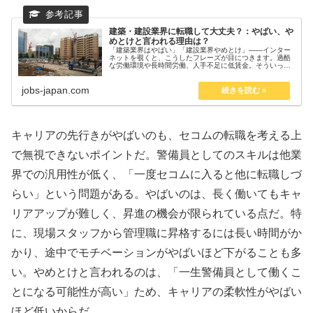
建築・建設業界に転職して大丈夫？：やばい、や
めとけと言われる理由は？
「建築業界はやばい」「建設業界やめとけ」——インター
ネットを覗くと、こうしたフレーズが目につきます。過酷
な労働環境や長時間労働、人手不足に低賃金。そういった
ことがこれらのクチコミのひとつの原因と考えられます。
しかし、その言葉の裏にはどんな...
jobs-japan.com
キャリアの先行きがやばいのも、セコムの転職を考える上
で無視できないポイントだ。警備員としてのスキルは他業
界での汎用性が低く、「一度セコムに入ると他に転職しづ
らい」という問題がある。やばいのは、長く働いてもキャ
リアアップが難しく、昇進の機会が限られている点だ。特
に、現場スタッフから管理職に昇格するには長い時間がか
かり、途中でモチベーションがやばいほど下がることも多
い。やめとけと言われるのは、「一生警備員として働くこ
とになる可能性が高い」ため、キャリアの柔軟性がやばい
ほど低いからだ。