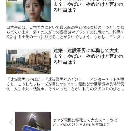
夫？：やばい、やめとけと言われ
る理由は？
日本生命は、日本国内において最大級の生命保険会社の一つとして知
られています。多くの人がその規模感やブランド力に惹かれ、転職を
検討する企業の一つに挙げることが多いでしょう。しかし、インター
ネット上では「日本生命はやばい」「日本生命やめとけ」と...
建築・建設業界に転職して大丈
口コミ
夫？：やばい、やめとけと言われ
る理由は？
「建築業界はやばい」「建設業界やめとけ」——インターネットを覗
くと、こうしたフレーズが目につきます。過酷な労働環境や長時間労
働、人手不足に低賃金。そういったことがこれらのクチコミのひとつ
の原因と考えられます。 しかし、その言葉の裏にはどんな...
ヤマダ電機に転職して大丈夫？：やば
い、やめとけと言われる理由は？