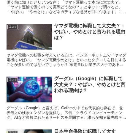
働く前に知りたいリアルな声：「ヤマト運輸って本当に大丈夫？」
「ヤマト運輸で働くのって実際どうなの？」とネットで調べると、
「やばい」「やめとけ」などネガティブな意見が目に付きます。この
ような評判を目にして、不安や疑問を抱える方も多いのではな...
ヤマダ電機に転職して大丈夫？：
口コミ
やばい、やめとけと言われる理由
は？
ヤマダ電機への転職を考えている方は、インターネット上で「ヤマダ
電機はやばい」「ヤマダ電機やめとけ」といったクチコミを目にする
ことが多いのではないでしょうか？ 家電量販店業界の大手であるヤ
マダ電機は、全国展開し多くの従業員を抱えています。しか...
グーグル（Google）に転職して
口コミ
大丈夫？：やばい、やめとけと言
われる理由は？
グーグル（Google）と言えば、Gafamの中でも代表的な存在で、世
界最大の検索エンジンを提供し、広告、クラウドコンピューティン
グ、AIなど多岐にわたるサービスを展開する、誰もが知る最先端テク
ノロジー企業です。 高年収で福利厚生も充実して...
日本生命保険に転職して大丈
口コミ