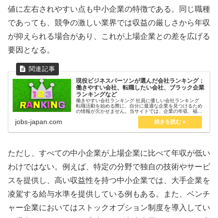
値に左右されやすい点も中小企業の特徴である。同じ職種
であっても、競争の激しい業界では収益の厳しさから年収
が抑えられる場合があり、これが上場企業との差を広げる
要因となる。
現役ビジネスパーソンが選んだ会社ランキング：
働きやすい会社、転職したい会社、ブラック企業
ランキングなど
働きやすい会社ランキング 社員に優しい会社ランキング
転職活動を始める際に、自分に最適な企業を見つけるため
の情報が欠かせません。当サイトでは、企業の年収、福利
厚生、働きやすさ、キャリアアップの機会などを徹底的に
jobs-japan.com
比較した**「転職に役立つラン...
ただし、すべての中小企業が上場企業に比べて年収が低い
わけではない。例えば、特定の分野で独自の技術やサービ
スを提供し、高い収益性を持つ中小企業では、大手企業を
凌駕する給与水準を提供している例もある。また、ベンチ
ャー企業においてはストックオプション制度を導入してい