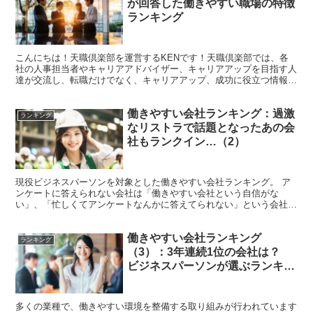
が回答した働きやすい職場の特徴
ランキング
こんにちは！天職倶楽部を運営するKENです！天職倶楽部では、各
社の人事担当者やキャリアアドバイザー、キャリアアップを目指す人
達が交流し、転職だけでなく、キャリアアップ、成功に役立つ情報を
提供しています。 私、KENの20代と言えば、自分でも...
働きやすい会社ランキング：過激
ランキング
なリストラで話題となったあの会
社もランクイン…（2）
現役ビジネスパーソンを対象とした働きやすい会社ランキング。 ア
ンケートに答えられない会社は「働きやすい会社という自信がな
い」、「忙しくてアンケートなんかに答えてられない」という会社が
イメージされますので、そういう点では比較的働きやすいと思わ...
働きやすい会社ランキング
ランキング
（3）：3年連続1位の会社は？
ビジネスパーソンが選ぶランキン
グ
多くの業種で、働きやすい環境を整備する取り組みが行われています