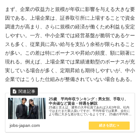
まず、企業の収益力と規模が年収に影響を与える大きな要
因である。上場企業は、証券取引所に上場することで資金
調達力が高まり、さらに規模の経済が働くため利益も安定
しやすい。一方、中小企業では経営基盤が脆弱であるケー
スも多く、従業員に高い給与を支払う余裕が限られること
が多い。この差は特にボーナスや昇給の頻度、額に顕著に
現れる。例えば、上場企業では業績連動型のボーナスが充
実している場合が多く、定期昇給も期待しやすいが、中小
企業ではこうした仕組みが整備されていない場合もある。
25歳 平均年収ランキング：男女別、手取り、
中央値など賃金・待遇を解説
25歳と言えば、通常の大卒社員であれば入社3年目。社内
ではまだまだ新人扱いですが、平均年収では業界、会社に
より既に大きな差が生じているようです。 25歳の平均年収
についてのランキング、中央値、中央値、男女別の賃金の
状況などを詳しく解説します...
jobs-japan.com