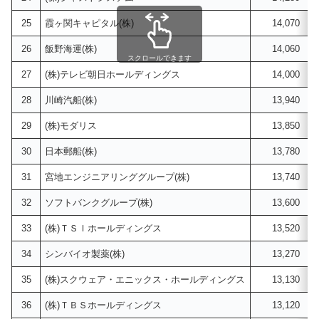
25
霞ヶ関キャピタル(株)
14,070
26
飯野海運(株)
14,060
スクロールできます
27
(株)テレビ朝日ホールディングス
14,000
28
川崎汽船(株)
13,940
29
(株)モダリス
13,850
30
日本郵船(株)
13,780
31
宮地エンジニアリンググループ(株)
13,740
32
ソフトバンクグループ(株)
13,600
33
(株)ＴＳＩホールディングス
13,520
34
シンバイオ製薬(株)
13,270
35
(株)スクウェア・エニックス・ホールディングス
13,130
36
(株)ＴＢＳホールディングス
13,120