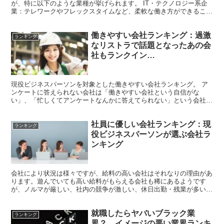
が、特に以下のような業種が挙げられます。 IT・テクノロジー系企
業：テレワークやフレックスタイムなど、柔軟な働き方ができること
が多く、自己実現のための取り組みも盛んなため、働きや...
働きやすい会社ランキング：過激
ランキング
なリストラで話題となったあの会
社もランクイン…
現役ビジネスパーソンを対象とした働きやすい会社ランキング。 ア
ンケートに答えられない会社は「働きやすい会社という自信がな
い」、「忙しくてアンケートなんかに答えてられない」という会社が
イメージされますので、そういう点では比較的働きやすいと思わ...
社員に優しい会社ランキング：現
ランキング
役ビジネスパーソンが選ぶ会社ラ
ンキング
会社により状況は様々ですが、給料の高い会社はそれなりの理由があ
ります。遊んでいても高い給料がもらえる会社も稀にあるようです
が、ノルマが厳しい、社内の競争が激しい、休日出勤・残業が多いな
どなど、高収入の裏には厳しい現実があることも多いようです...
就職したらヤバいブラック業
ランキング
界？ イメージの悪い業界ランキ