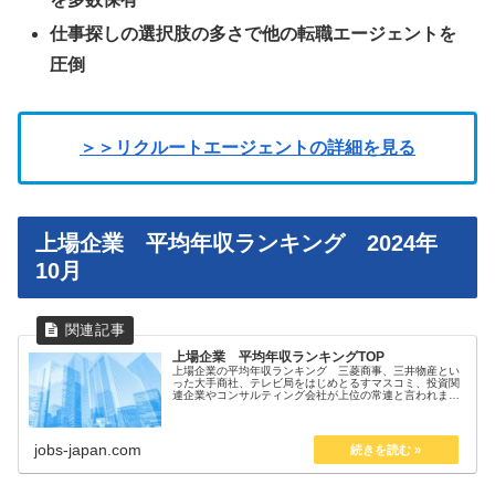
仕事探しの選択肢の多さで他の転職エージェントを
圧倒
＞＞リクルートエージェントの詳細を見る
上場企業 平均年収ランキング 2024年
10月
上場企業 平均年収ランキングTOP
上場企業の平均年収ランキング 三菱商事、三井物産とい
った大手商社、テレビ局をはじめとるすマスコミ、投資関
連企業やコンサルティング会社が上位の常連と言われます
が... Ｍ＆Ａキャピタルパートナーズ(株)、キーエンス(株)、
光通信(株) 上場企...
jobs-japan.com