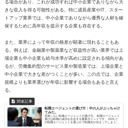
る場合があり、これが成功すれば中小企業でありながら大
きな収入を得る可能性がある。特に成長産業やIT、スター
トアップ業界では、中小企業でありながら優秀な人材を確
保するために高年収を提示する企業も存在する。
また、業界によって年収の格差が顕著に現れることもあ
る。例えば、金融業や製薬業など収益性が高い業界では上
場企業も中小企業も給与水準が高めに設定される傾向があ
るが、労働集約型のサービス業や製造業では、上場企業と
中小企業で大きな差がつくことが多い。この点では、企業
規模よりも業界選びが年収に影響する場合もあると言え
る。
転職エージェントの選び方：中の人がぶっちゃけ
てみた。
失敗しない転職エージェントの選び方。 転職エージェント
選びは転職の成功を左右する重要ポイントです。 KEN ど
の転職エージェントを選ぶかで転職先が決まってしまうと
言っても過言ではありません！ 現役キャリアアドバイザー