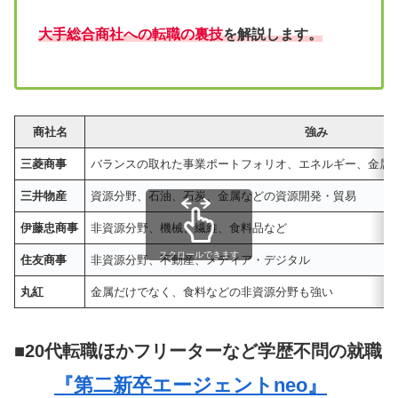
大手総合商社への転職の裏技
を解説します。
商社名
強み
三菱商事
バランスの取れた事業ポートフォリオ、エネルギー、金属
三井物産
資源分野、石油、石炭、金属などの資源開発・貿易
伊藤忠商事
非資源分野、機械、繊維、食料品など
スクロールできます
住友商事
非資源分野、不動産、メディア・デジタル
丸紅
金属だけでなく、食料などの非資源分野も強い
■20代転職ほかフリーターなど学歴不問の就職
『第二新卒エージェントneo』