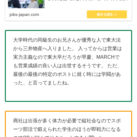
発表された、ビジネスパーソンが働きたいと回答した会社
のランキングです。多くの人が働...
jobs-japan.com
大学時代の同級生のお兄さんが優秀な人で東大法
から三井物産へ入りました。 入ってからは営業は
実力主義なので東大卒だろうが早慶、MARCHで
も営業成績の良い人は出世するそうです。 ただ、
最後の最後の特定のポストに就く時には学閥があ
った、と言ってましたね。
商社は出張が多く体力が必要で縦社会なのでスポ
ーツ部活で鍛えられた学生のほうが即戦力になる