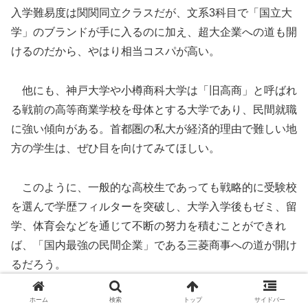
入学難易度は関関同立クラスだが、文系3科目で「国立大
学」のブランドが手に入るのに加え、超大企業への道も開
けるのだから、やはり相当コスパが高い。
他にも、神戸大学や小樽商科大学は「旧高商」と呼ばれ
る戦前の高等商業学校を母体とする大学であり、民間就職
に強い傾向がある。首都圏の私大が経済的理由で難しい地
方の学生は、ぜひ目を向けてみてほしい。
このように、一般的な高校生であっても戦略的に受験校
を選んで学歴フィルターを突破し、大学入学後もゼミ、留
学、体育会などを通じて不断の努力を積むことができれ
ば、「国内最強の民間企業」である三菱商事への道が開け
るだろう。
ホーム
検索
トップ
サイドバー