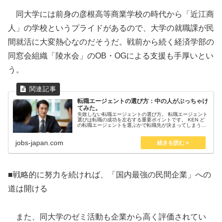
同大学には前身の彦根高等商業学校の時代から「近江商
人」の学校というプライドがあるので、大学の就職課が民
間就活に大変熱心なのだそうだ。戦前から続く経済学部の
同窓会組織「陵水会」のOB・OGによる支援も手厚いとい
う。
転職エージェントの選び方：中の人がぶっちゃけ
てみた。
失敗しない転職エージェントの選び方。 転職エージェント
選びは転職の成功を左右する重要ポイントです。 KEN ど
の転職エージェントを選ぶかで転職先が決まってしまうと
言っても過言ではありません！ 現役キャリアアドバイザー
が注意点を紹介：転職エー...
jobs-japan.com
■戦略的に努力を続ければ、「国内最強の民間企業」への
道は開ける
また、同大学のゼミ活動も企業から高く評価されてい