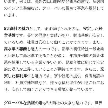
います。例えば、海外の鉱山開発や発電所の建設、新興国
のインフラ整備など、グローバルな視点で事業を展開して
います。
5大商社の魅力
として、まず挙げられるのは、
安定した経
営基盤
です。長年の歴史と実績があり、財務基盤が安定し
ているため、社員は安心して働くことができます。また、
高水準の報酬
も魅力の一つです。新卒の初任給は一般企業
と比較して高水準であることが多く、年功序列型の賃金体
系を採用している企業が多いため、勤続年数に応じて安定
的に収入が上昇していくことが期待できます。さらに、
充
実した福利厚生
も魅力です。寮や社宅の提供、保養施設の
利用、社員持株制度など、様々な福利厚生が用意されてお
り、安心して働くことができる環境が整っています。
グローバルな活躍の場
も5大商社の大きな魅力です。世界