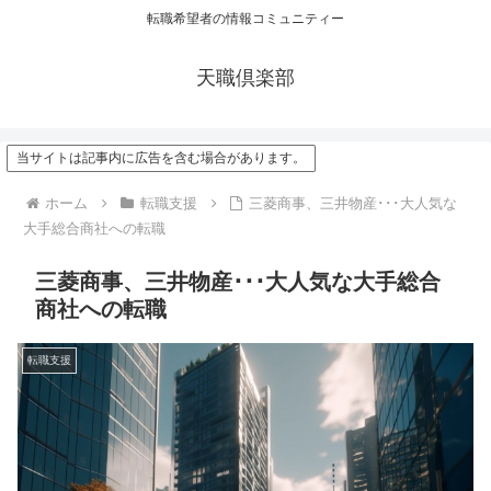
転職希望者の情報コミュニティー
天職倶楽部
当サイトは記事内に広告を含む場合があります。
ホーム
転職支援
三菱商事、三井物産･･･大人気な
大手総合商社への転職
三菱商事、三井物産･･･大人気な大手総合
商社への転職
転職支援