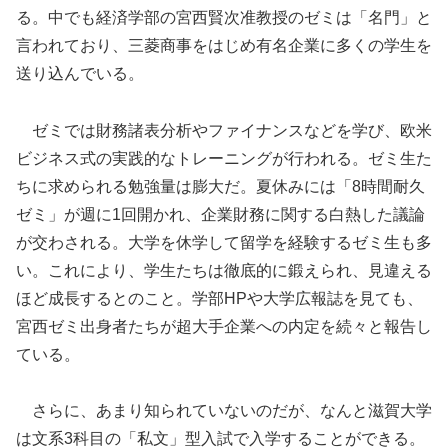
る。中でも経済学部の宮西賢次准教授のゼミは「名門」と
言われており、三菱商事をはじめ有名企業に多くの学生を
送り込んでいる。
ゼミでは財務諸表分析やファイナンスなどを学び、欧米
ビジネス式の実践的なトレーニングが行われる。ゼミ生た
ちに求められる勉強量は膨大だ。夏休みには「8時間耐久
ゼミ」が週に1回開かれ、企業財務に関する白熱した議論
が交わされる。大学を休学して留学を経験するゼミ生も多
い。これにより、学生たちは徹底的に鍛えられ、見違える
ほど成長するとのこと。学部HPや大学広報誌を見ても、
宮西ゼミ出身者たちが超大手企業への内定を続々と報告し
ている。
さらに、あまり知られていないのだが、なんと滋賀大学
は文系3科目の「私文」型入試で入学することができる。