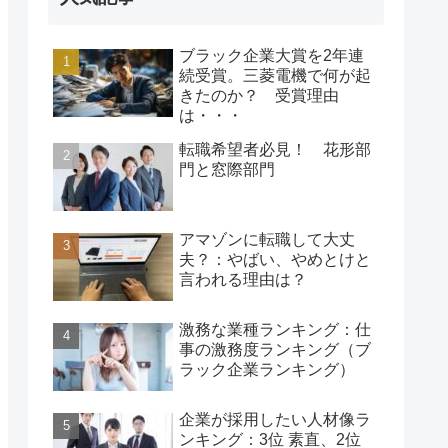
ブラック企業大賞を2年連
続受賞。三菱電機で何が起
きたのか？ 受賞理由
は・・・
転職希望者必見！ 花形部
門と窓際部門
アマゾンに転職して大丈
夫？：やばい、やめとけと
言われる理由は？
激務な業種ランキング：仕
事の激務度ランキング（ブ
ラック企業ランキング）
企業が採用したい人材像ラ
ンキング：3位 素直、2位