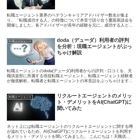
転職エージェント業界のベテランキャリアアドバイザー数名が集ま
り、「転職成功する人」の特徴について本音で語り合う覆面座談会を
開催しました。各アドバイザーが長年の経験を元に、成功する人とそ
うでない人の違い、そして転職活動における具体的な事例を織...
doda（デューダ）利用者の評判
転職エージェント
を分析：現職エージェントがぶっ
ちゃけ解説
転職エージェントのdoda(デューダ)利用者からの評判・口コミを、天
職倶楽部に所属する現役転職エージェント、転職エージェント経験者
が徹底解析。転職者と転職エージェントの本音話をぶっちゃけます。
転職エージェントを利用するメリット、デメリット...
リクルートエージェントのメリッ
転職エージェント
ト・デメリットをAI(ChatGPT)に
聞いてみた
ネット上には転職エージェントのリクルートエージェントに関する噂
が溢れているため、AI(ChatGPT)にリクルートエージェントを利用す
るメリット・デメリットを聞いてみました。 こんにちは！天職倶楽