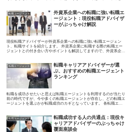
け」といったネガティブな口コミが散見されます。 ...
外資系企業への転職に強い転職エ
転職エージェント
ージェント：現役転職アドバイザ
ーがぶっちゃけ解説
現役転職アドバイザーが外資系企業への転職に強い転職エージェン
ト、転職サイトを紹介します。 外資系企業に転職する際の転職エー
ジェントとの付き合い方やポイントも解説してますので、外資系企業
への転職を考えている方は是非参考にしてください！ 外資系...
転職キャリアアドバイザーが選
転職エージェント
ぶ、おすすめの転職エージェント
ランキング
転職を成功させたいと思えば転職エージェントを利用するのが当たり
前の時代ですが、今や多くの転職エージェントが存在し、どの転職エ
ージェントを選ぶかが転職成功のカギとなっています。 各転職エー
ジェントにも得意とする分野や会社として注力している分野...
転職成功する人の共通点：現役キ
転職エージェント
ャリアアドバイザーのぶっちゃけ
覆面座談会