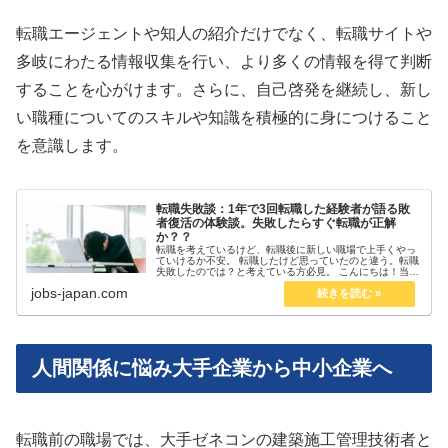
転職エージェントや知人の紹介だけでなく、転職サイトや
多岐にわたる情報収集を行い、より多くの情報を得て判断
することを心がけます。さらに、自己啓発を継続し、新し
い職種についてのスキルや知識を積極的に身につけること
を意識します。
転職失敗談：1年で3回転職した経験者が語る敗
者復活の体験談。失敗したらすぐ転職が正解
か？？
転職を考えているけど、転職後に新しい職場で上手くやっ
ていけるか不安。 転職したけど思っていたのと違う。転職
失敗したのでは？と考えている方必見。 こんにちは！当コ
ラム担当のKENです！年収300万円台の冴えないサラリー
jobs-japan.com
マンでしたが、転職＆紆余...
人間関係に悩み大手企業から中小企業へ
転職前の職場では、大手ゼネコンの建築施工管理技術者と