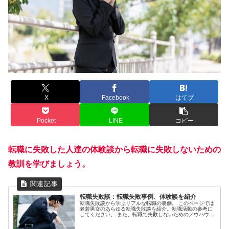
X
Facebook
はてブ
Pocket
LINE
コピー
転職に失敗した人達の体験談から転職に失敗しないための
教訓を学びましょう。
転職失敗談：転職失敗事例、体験談を紹介
転職失敗談から学ぶリアルな転職の裏側。 このページでは
老若男女のあらゆる転職失敗談を紹介。転職活動の参考に
してください。 また、転職で失敗しないためのノウハウ
を、天職倶楽部に所属するキャリアカウンセラーや企業の
採用担当者が紹介。 転職の落と...