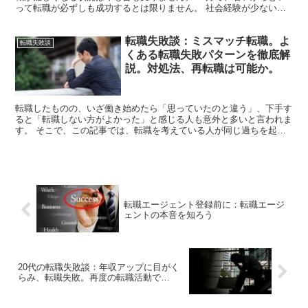
って転職が必ずしも成功するとは限りません。 社会経験が少ない
故、若気の至り、世間知らずのため転職失敗した人も少なくあ...
転職失敗談：ミスマッチ転職。よ
転職失敗談
くある転職失敗パターンを徹底解
説。対処法、再転職は可能か。
転職したものの、いざ働き始めたら「思っていたのと違う」、下手す
ると「転職しない方がよかった」と感じる人も意外と多いと言われま
す。 そこで、この記事では、転職を考えている人が同じ過ちを起こ
さないように、よくある転職失敗パターンの原因、対処法を...
転職エージェント登録前に：転職エージ
ェントの本音を知ろう
20代の転職失敗談：年収アップに目がく
らみ、転職失敗。再度の転職活動で…