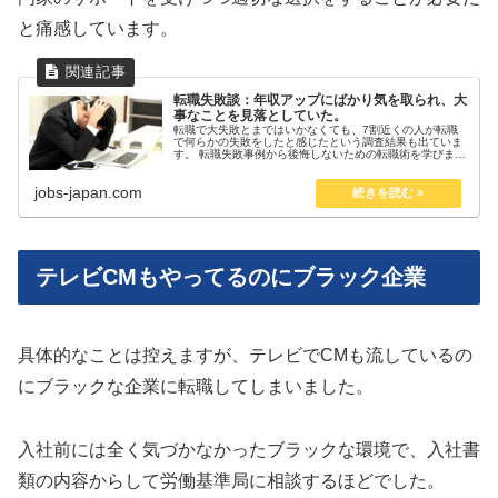
と痛感しています。
転職失敗談：年収アップにばかり気を取られ、大
事なことを見落としていた。
転職で大失敗とまではいかなくても、7割近くの人が転職
で何らかの失敗をしたと感じたという調査結果も出ていま
す。 転職失敗事例から後悔しないための転職術を学びまし
ょう。 転職失敗事例：年収アップだけを目的に転職 Aさん
は、ある大学を卒業後、不動...
jobs-japan.com
テレビCMもやってるのにブラック企業
具体的なことは控えますが、テレビでCMも流しているの
にブラックな企業に転職してしまいました。
入社前には全く気づかなかったブラックな環境で、入社書
類の内容からして労働基準局に相談するほどでした。