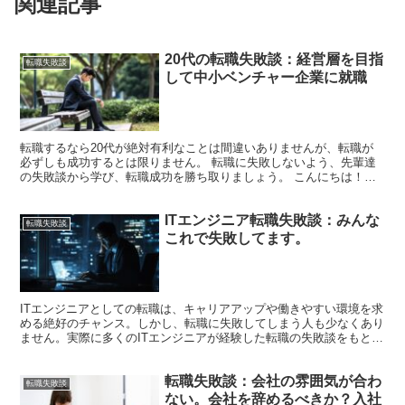
関連記事
20代の転職失敗談：経営層を目指
転職失敗談
して中小ベンチャー企業に就職
転職するなら20代が絶対有利なことは間違いありませんが、転職が
必ずしも成功するとは限りません。 転職に失敗しないよう、先輩達
の失敗談から学び、転職成功を勝ち取りましょう。 こんにちは！天
職倶楽部を運営するKENです！天職倶楽部では、各社の人...
ITエンジニア転職失敗談：みんな
転職失敗談
これで失敗してます。
ITエンジニアとしての転職は、キャリアアップや働きやすい環境を求
める絶好のチャンス。しかし、転職に失敗してしまう人も少なくあり
ません。実際に多くのITエンジニアが経験した転職の失敗談をもと
に、どのような失敗が多いのか、そしてそれを回避するた...
転職失敗談：会社の雰囲気が合わ
転職失敗談
ない。会社を辞めるべきか？入社