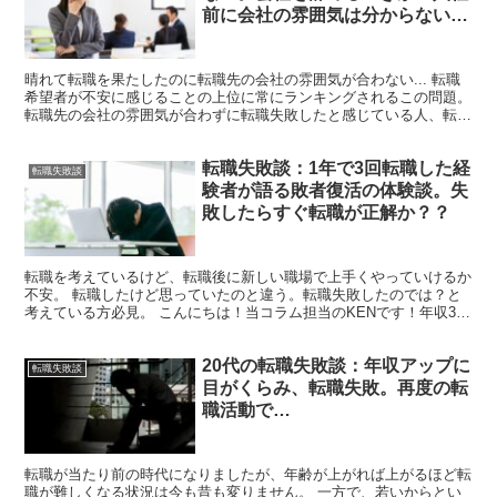
前に会社の雰囲気は分からないの
か。
晴れて転職を果たしたのに転職先の会社の雰囲気が合わない... 転職
希望者が不安に感じることの上位に常にランキングされるこの問題。
転職先の会社の雰囲気が合わずに転職失敗したと感じている人、転職
先の会社の雰囲気が合わなかったらどうしようと心配...
転職失敗談：1年で3回転職した経
転職失敗談
験者が語る敗者復活の体験談。失
敗したらすぐ転職が正解か？？
転職を考えているけど、転職後に新しい職場で上手くやっていけるか
不安。 転職したけど思っていたのと違う。転職失敗したのでは？と
考えている方必見。 こんにちは！当コラム担当のKENです！年収300
万円台の冴えないサラリーマンでしたが、転職＆紆余...
20代の転職失敗談：年収アップに
転職失敗談
目がくらみ、転職失敗。再度の転
職活動で…
転職が当たり前の時代になりましたが、年齢が上がれば上がるほど転
職が難しくなる状況は今も昔も変りません。 一方で、若いからとい