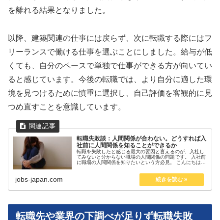
を離れる結果となりました。
以降、建築関連の仕事には戻らず、次に転職する際にはフ
リーランスで働ける仕事を選ぶことにしました。給与が低
くても、自分のペースで単独で仕事ができる方が向いてい
ると感じています。今後の転職では、より自分に適した環
境を見つけるために慎重に選択し、自己評価を客観的に見
つめ直すことを意識しています。
転職失敗談：人間関係が合わない。どうすれば入
社前に人間関係を知ることができるか
転職を失敗したと感じる最大の要因と言えるのが、入社し
てみないと分からない職場の人間関係の問題です。 入社前
に職場の人間関係を知りたいという方必見。 こんにちは！
当コラム担当のKENです！年収300万円台の冴えないサラ
リーマンでしたが、転職＆...
jobs-japan.com
転職先や業界の下調べが足りず転職失敗