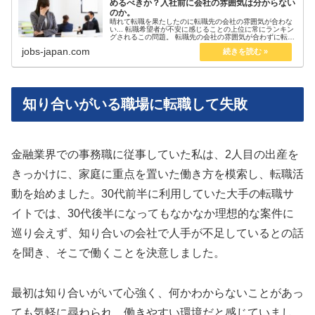
めるべきか？入社前に会社の雰囲気は分からない
のか。
晴れて転職を果たしたのに転職先の会社の雰囲気が合わな
い... 転職希望者が不安に感じることの上位に常にランキン
グされるこの問題。 転職先の会社の雰囲気が合わずに転職
失敗したと感じている人、転職先の会社の雰囲気が合わな
jobs-japan.com
かったらどうしようと心配...
知り合いがいる職場に転職して失敗
金融業界での事務職に従事していた私は、2人目の出産を
きっかけに、家庭に重点を置いた働き方を模索し、転職活
動を始めました。30代前半に利用していた大手の転職サ
イトでは、30代後半になってもなかなか理想的な案件に
巡り会えず、知り合いの会社で人手が不足しているとの話
を聞き、そこで働くことを決意しました。
最初は知り合いがいて心強く、何かわからないことがあっ
ても気軽に尋ねられ、働きやすい環境だと感じていまし