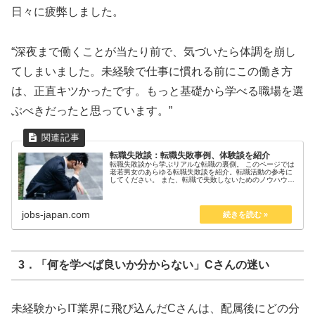
日々に疲弊しました。
“深夜まで働くことが当たり前で、気づいたら体調を崩し
てしまいました。未経験で仕事に慣れる前にこの働き方
は、正直キツかったです。もっと基礎から学べる職場を選
ぶべきだったと思っています。”
転職失敗談：転職失敗事例、体験談を紹介
転職失敗談から学ぶリアルな転職の裏側。 このページでは
老若男女のあらゆる転職失敗談を紹介。転職活動の参考に
してください。 また、転職で失敗しないためのノウハウ
を、天職倶楽部に所属するキャリアカウンセラーや企業の
採用担当者が紹介。 転職の落と...
jobs-japan.com
3．「何を学べば良いか分からない」Cさんの迷い
未経験からIT業界に飛び込んだCさんは、配属後にどの分