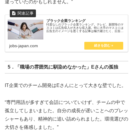
違っていたのかもしれません。”
ブラック企業ランキング
忖度なしのブラック企業ランキング。テレビ、新聞等のマ
スコミは広告収入が大きな収入源。特に大手のマスコミは
広告主のイメージを悪くする記事は極力避けたく、広告主
を忖度した内容になりがち。 ということで、大手企業や有
名企業がブラック企業だという情...
jobs-japan.com
5．「職場の雰囲気に馴染めなかった」Eさんの孤独
IT企業でのチーム開発はEさんにとって大きな壁でした。
“専門用語が多すぎて会話についていけず、チームの中で
孤立してしまいました。自分の成長が遅いことへのプレッ
シャーもあり、精神的に追い詰められました。環境選びの
大切さを痛感しました。”